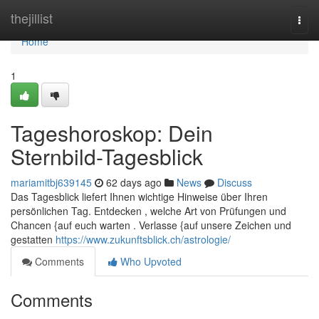
Home
thejillist
Togg
navi
Home
1
Tageshoroskop: Dein
Sternbild-Tagesblick
mariamitbj639145
62 days ago
News
Discuss
Das Tagesblick liefert Ihnen wichtige Hinweise über Ihren
persönlichen Tag. Entdecken , welche Art von Prüfungen und
Chancen {auf euch warten . Verlasse {auf unsere Zeichen und
gestatten
https://www.zukunftsblick.ch/astrologie/
Comments
Who Upvoted
Comments