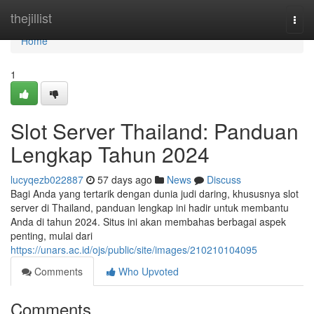
Home
thejillist
Togg
navi
Home
1
Slot Server Thailand: Panduan
Lengkap Tahun 2024
lucyqezb022887
57 days ago
News
Discuss
Bagi Anda yang tertarik dengan dunia judi daring, khususnya slot
server di Thailand, panduan lengkap ini hadir untuk membantu
Anda di tahun 2024. Situs ini akan membahas berbagai aspek
penting, mulai dari
https://unars.ac.id/ojs/public/site/images/210210104095
Comments
Who Upvoted
Comments