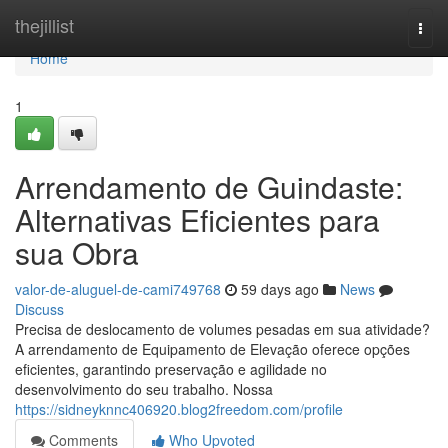
Home
thejillist
Togg
navi
Home
1
Arrendamento de Guindaste:
Alternativas Eficientes para
sua Obra
valor-de-aluguel-de-cami749768
59 days ago
News
Discuss
Precisa de deslocamento de volumes pesadas em sua atividade?
A arrendamento de Equipamento de Elevação oferece opções
eficientes, garantindo preservação e agilidade no
desenvolvimento do seu trabalho. Nossa
https://sidneyknnc406920.blog2freedom.com/profile
Comments
Who Upvoted