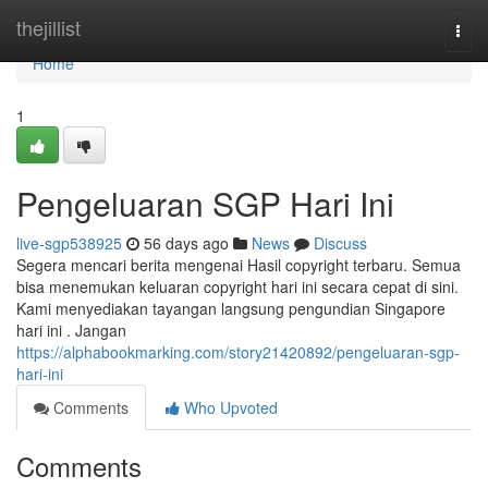
Home
thejillist
Togg
navi
Home
1
Pengeluaran SGP Hari Ini
live-sgp538925
56 days ago
News
Discuss
Segera mencari berita mengenai Hasil copyright terbaru. Semua
bisa menemukan keluaran copyright hari ini secara cepat di sini.
Kami menyediakan tayangan langsung pengundian Singapore
hari ini . Jangan
https://alphabookmarking.com/story21420892/pengeluaran-sgp-
hari-ini
Comments
Who Upvoted
Comments