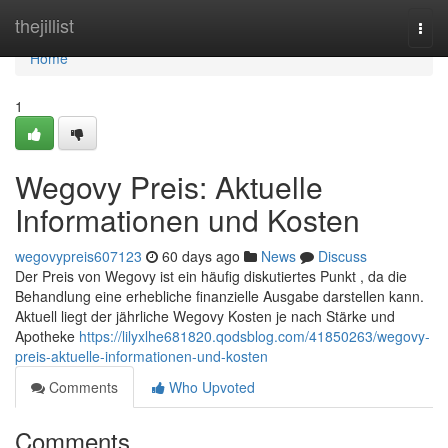
Home
thejillist
Togg
navi
Home
1
Wegovy Preis: Aktuelle
Informationen und Kosten
wegovypreis607123
60 days ago
News
Discuss
Der Preis von Wegovy ist ein häufig diskutiertes Punkt , da die
Behandlung eine erhebliche finanzielle Ausgabe darstellen kann.
Aktuell liegt der jährliche Wegovy Kosten je nach Stärke und
Apotheke
https://lilyxlhe681820.qodsblog.com/41850263/wegovy-
preis-aktuelle-informationen-und-kosten
Comments
Who Upvoted
Comments