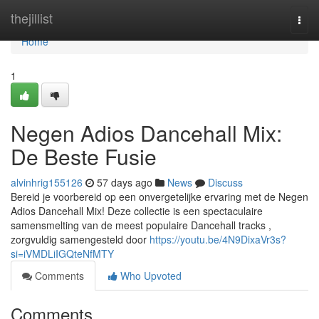
Home
thejillist
Togg
navi
Home
1
Negen Adios Dancehall Mix:
De Beste Fusie
alvinhrig155126
57 days ago
News
Discuss
Bereid je voorbereid op een onvergetelijke ervaring met de Negen
Adios Dancehall Mix! Deze collectie is een spectaculaire
samensmelting van de meest populaire Dancehall tracks ,
zorgvuldig samengesteld door
https://youtu.be/4N9DixaVr3s?
si=iVMDLiIGQteNfMTY
Comments
Who Upvoted
Comments