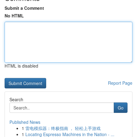
Submit a Comment
No HTML
HTML is disabled
Report Page
Search
Go
Published News
1
雷电模拟器：终极指南 ， 轻松上手游戏
1
Locating Espresso Machines in the Nation - ...