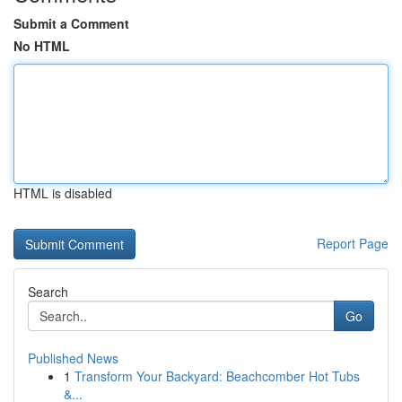
Submit a Comment
No HTML
HTML is disabled
Report Page
Search
Go
Published News
1
Transform Your Backyard: Beachcomber Hot Tubs
&...