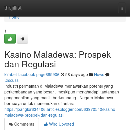
Home
thejillist
Togg
navi
Home
1
Kasino Maladewa: Prospek
dan Regulasi
kirabet-facebook-page685906
58 days ago
News
Discuss
Industri permainan di Maladewa menawarkan potensi yang
perkembangan yang besar , meskipun menghadapi tantangan
pengendalian yang masih berkembang . Negara Maladewa
berupaya untuk menemukan di antara
https://joanglor834406.articlesblogger.com/63970540/kasino-
maladewa-prospek-dan-regulasi
Comments
Who Upvoted