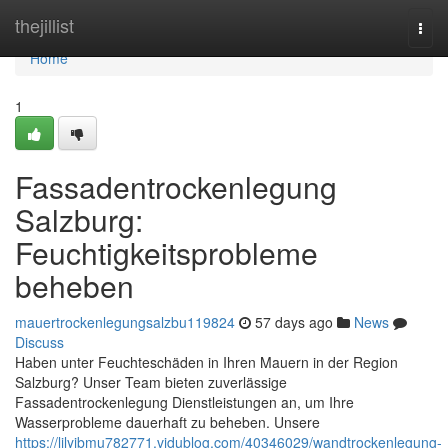
Home
thejillist
Togg
navi
Home
1
Fassadentrockenlegung
Salzburg:
Feuchtigkeitsprobleme
beheben
mauertrockenlegungsalzbu119824
57 days ago
News
Discuss
Haben unter Feuchteschäden in Ihren Mauern in der Region
Salzburg? Unser Team bieten zuverlässige
Fassadentrockenlegung Dienstleistungen an, um Ihre
Wasserprobleme dauerhaft zu beheben. Unsere
https://lilyjbmu782771.vidublog.com/40346029/wandtrockenlegung-