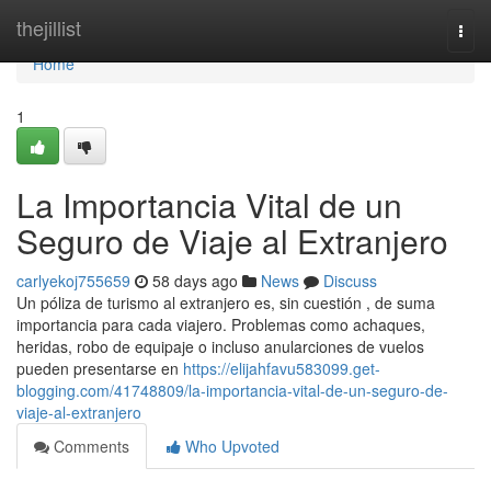
Home
thejillist
Togg
navi
Home
1
La Importancia Vital de un
Seguro de Viaje al Extranjero
carlyekoj755659
58 days ago
News
Discuss
Un póliza de turismo al extranjero es, sin cuestión , de suma
importancia para cada viajero. Problemas como achaques,
heridas, robo de equipaje o incluso anularciones de vuelos
pueden presentarse en
https://elijahfavu583099.get-
blogging.com/41748809/la-importancia-vital-de-un-seguro-de-
viaje-al-extranjero
Comments
Who Upvoted