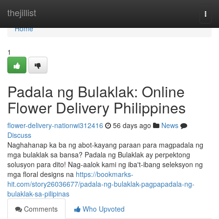
Home
thejillist
Togg
navi
Home
1
Padala ng Bulaklak: Online
Flower Delivery Philippines
flower-delivery-nationwi312416
56 days ago
News
Discuss
Naghahanap ka ba ng abot-kayang paraan para magpadala ng
mga bulaklak sa bansa? Padala ng Bulaklak ay perpektong
solusyon para dito! Nag-aalok kami ng iba't-ibang seleksyon ng
mga floral designs na
https://bookmarks-
hit.com/story26036677/padala-ng-bulaklak-pagpapadala-ng-
bulaklak-sa-pilipinas
Comments
Who Upvoted