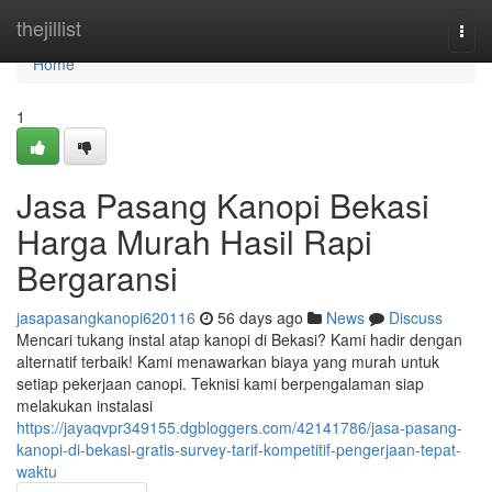
Home
thejillist
Togg
navi
Home
1
Jasa Pasang Kanopi Bekasi
Harga Murah Hasil Rapi
Bergaransi
jasapasangkanopi620116
56 days ago
News
Discuss
Mencari tukang instal atap kanopi di Bekasi? Kami hadir dengan
alternatif terbaik! Kami menawarkan biaya yang murah untuk
setiap pekerjaan canopi. Teknisi kami berpengalaman siap
melakukan instalasi
https://jayaqvpr349155.dgbloggers.com/42141786/jasa-pasang-
kanopi-di-bekasi-gratis-survey-tarif-kompetitif-pengerjaan-tepat-
waktu