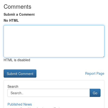
Comments
Submit a Comment
No HTML
HTML is disabled
Report Page
Search
Go
Published News