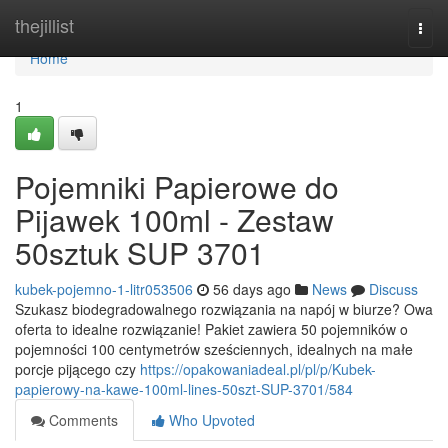
Home
thejillist
Togg
navi
Home
1
Pojemniki Papierowe do
Pijawek 100ml - Zestaw
50sztuk SUP 3701
kubek-pojemno-1-litr053506
56 days ago
News
Discuss
Szukasz biodegradowalnego rozwiązania na napój w biurze? Owa
oferta to idealne rozwiązanie! Pakiet zawiera 50 pojemników o
pojemności 100 centymetrów sześciennych, idealnych na małe
porcje pijącego czy
https://opakowaniadeal.pl/pl/p/Kubek-
papierowy-na-kawe-100ml-lines-50szt-SUP-3701/584
Comments
Who Upvoted