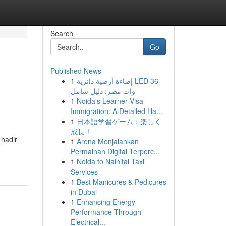
Search
Go
Published News
1
إضاءة أرضية دائرية LED 36
وات مصر: دليل شامل
1
Noida's Learner Visa
Immigration: A Detailed Ha...
1
日本語学習ゲーム：楽しく
成長！
 hadir
1
Arena Menjalankan
Permainan Digital Terperc...
1
Noida to Nainital Taxi
Services
1
Best Manicures & Pedicures
in Dubai
1
Enhancing Energy
Performance Through
Electrical...