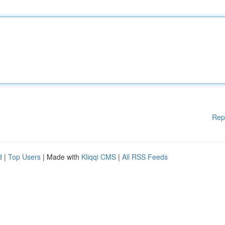
Rep
d
|
Top Users
| Made with
Kliqqi CMS
|
All RSS Feeds