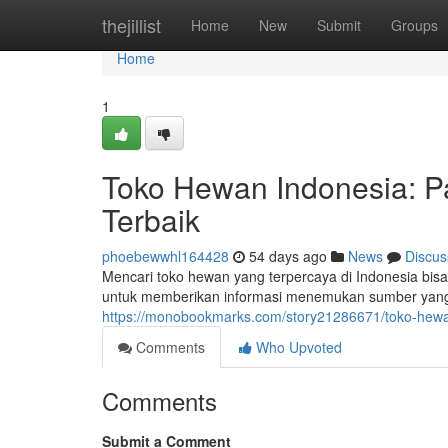
Home
thejillist
Home
New
Submit
Groups
Home
1
Toko Hewan Indonesia: 
Terbaik
phoebewwhl164428
54 days ago
News
Discus
Mencari toko hewan yang terpercaya di Indonesia bisa j
untuk memberikan informasi menemukan sumber yang
https://monobookmarks.com/story21286671/toko-hewa
Comments
Who Upvoted
Comments
Submit a Comment