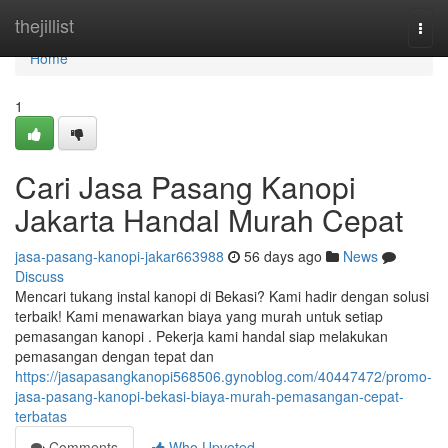
Home
thejillist
Togg
navi
Home
1
Cari Jasa Pasang Kanopi
Jakarta Handal Murah Cepat
jasa-pasang-kanopi-jakar663988
56 days ago
News
Discuss
Mencari tukang instal kanopi di Bekasi? Kami hadir dengan solusi
terbaik! Kami menawarkan biaya yang murah untuk setiap
pemasangan kanopi . Pekerja kami handal siap melakukan
pemasangan dengan tepat dan
https://jasapasangkanopi568506.gynoblog.com/40447472/promo-
jasa-pasang-kanopi-bekasi-biaya-murah-pemasangan-cepat-
terbatas
Comments
Who Upvoted