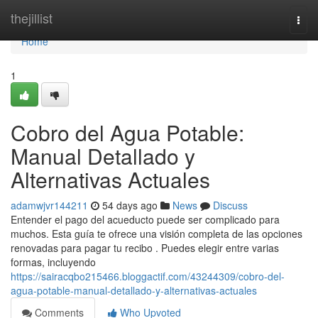
Home
thejillist
Togg
navi
Home
1
Cobro del Agua Potable:
Manual Detallado y
Alternativas Actuales
adamwjvr144211
54 days ago
News
Discuss
Entender el pago del acueducto puede ser complicado para
muchos. Esta guía te ofrece una visión completa de las opciones
renovadas para pagar tu recibo . Puedes elegir entre varias
formas, incluyendo
https://sairacqbo215466.bloggactif.com/43244309/cobro-del-
agua-potable-manual-detallado-y-alternativas-actuales
Comments
Who Upvoted