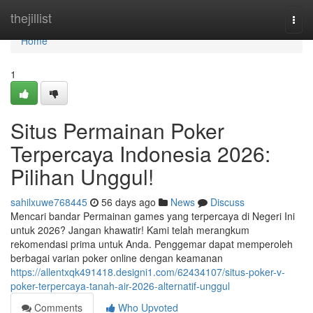
Home
thejillist
Togg
navi
Home
1
Situs Permainan Poker
Terpercaya Indonesia 2026:
Pilihan Unggul!
sahilxuwe768445
56 days ago
News
Discuss
Mencari bandar Permainan games yang terpercaya di Negeri Ini
untuk 2026? Jangan khawatir! Kami telah merangkum
rekomendasi prima untuk Anda. Penggemar dapat memperoleh
berbagai varian poker online dengan keamanan
https://allentxqk491418.designi1.com/62434107/situs-poker-v-
poker-terpercaya-tanah-air-2026-alternatif-unggul
Comments
Who Upvoted