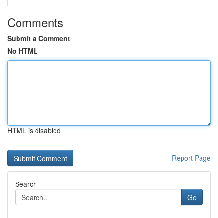
Comments
Submit a Comment
No HTML
HTML is disabled
Report Page
Search
Go