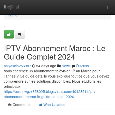
Home
thejillist
Togg
navi
Home
1
IPTV Abonnement Maroc : Le
Guide Complet 2024
asiyaxclo256987
54 days ago
News
Discuss
Vous cherchez un abonnement télévision IP au Maroc pour
l'année ? Ce guide détaillé vous explique tout ce que vous devez
comprendre sur les solutions disponibles. Nous étudions les
principaux
https://owainwgzx658025.blogsvirals.com/40428514/iptv-
abonnement-maroc-le-guide-complet-2024
Comments
Who Upvoted