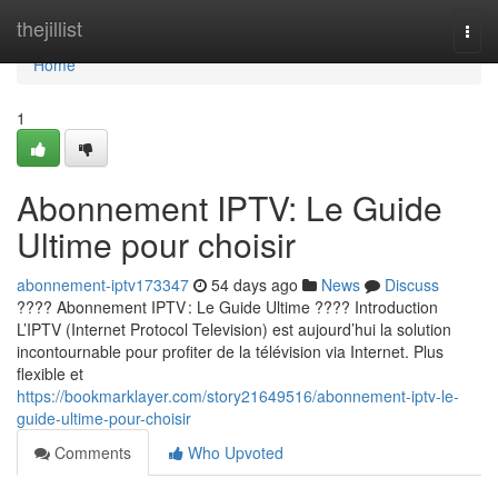
Home
thejillist
Togg
navi
Home
1
Abonnement IPTV: Le Guide
Ultime pour choisir
abonnement-iptv173347
54 days ago
News
Discuss
???? Abonnement IPTV : Le Guide Ultime ???? Introduction
L’IPTV (Internet Protocol Television) est aujourd’hui la solution
incontournable pour profiter de la télévision via Internet. Plus
flexible et
https://bookmarklayer.com/story21649516/abonnement-iptv-le-
guide-ultime-pour-choisir
Comments
Who Upvoted