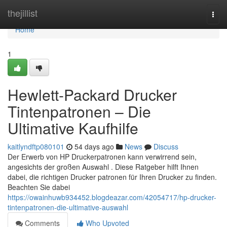
Home
thejillist
Togg
navi
Home
1
Hewlett-Packard Drucker
Tintenpatronen – Die
Ultimative Kaufhilfe
kaitlyndftp080101
54 days ago
News
Discuss
Der Erwerb von HP Druckerpatronen kann verwirrend sein,
angesichts der großen Auswahl . Diese Ratgeber hilft Ihnen
dabei, die richtigen Drucker patronen für Ihren Drucker zu finden.
Beachten Sie dabei
https://owainhuwb934452.blogdeazar.com/42054717/hp-drucker-
tintenpatronen-die-ultimative-auswahl
Comments
Who Upvoted