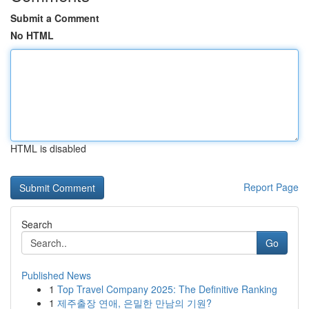
Submit a Comment
No HTML
HTML is disabled
Report Page
Search
Go
Published News
1
Top Travel Company 2025: The Definitive Ranking
1
제주출장 연애, 은밀한 만남의 기원?