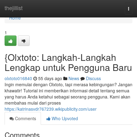
Home
thejillist
Togg
navi
Home
1
{Olxtoto: Langkah-Langkah
Lengkap untuk Pengguna Baru
olxtoto016840
55 days ago
News
Discuss
Ingin memulai dengan Olxtoto, tapi merasa kebingungan? Jangan
khawatir! Tutorial ini memberikan informasi detail tentang semua
yang harus Anda ketahui sebagai seorang pengguna. Kami akan
membahas mulai dari proses
https://katrinasvdr767239.wikipublicity.com/user
Comments
Who Upvoted
Comments