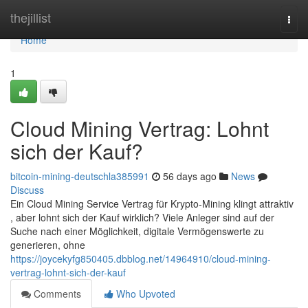
Home
thejillist
Togg
navi
Home
1
Cloud Mining Vertrag: Lohnt
sich der Kauf?
bitcoin-mining-deutschla385991
56 days ago
News
Discuss
Ein Cloud Mining Service Vertrag für Krypto-Mining klingt attraktiv
, aber lohnt sich der Kauf wirklich? Viele Anleger sind auf der
Suche nach einer Möglichkeit, digitale Vermögenswerte zu
generieren, ohne
https://joycekyfg850405.dbblog.net/14964910/cloud-mining-
vertrag-lohnt-sich-der-kauf
Comments
Who Upvoted