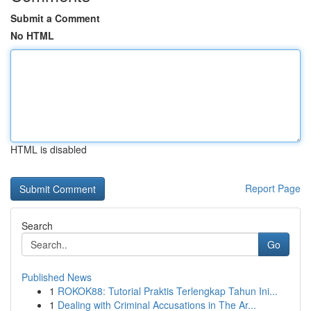
Submit a Comment
No HTML
HTML is disabled
Report Page
Search
Go
Published News
1
ROKOK88: Tutorial Praktis Terlengkap Tahun Ini...
1
Dealing with Criminal Accusations in The Ar...