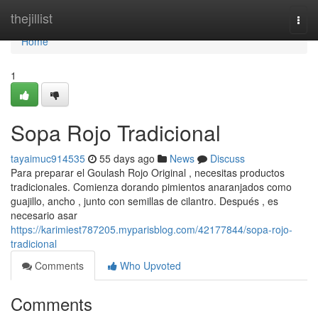
Home
thejillist
Togg
navi
Home
1
Sopa Rojo Tradicional
tayaimuc914535
55 days ago
News
Discuss
Para preparar el Goulash Rojo Original , necesitas productos
tradicionales. Comienza dorando pimientos anaranjados como
guajillo, ancho , junto con semillas de cilantro. Después , es
necesario asar
https://karimiest787205.myparisblog.com/42177844/sopa-rojo-
tradicional
Comments
Who Upvoted
Comments