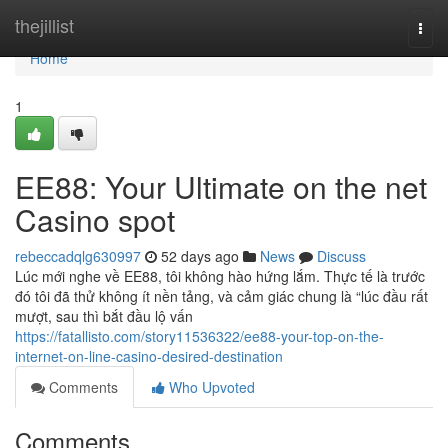
Home
thejillist
Togg
navi
Home
1
EE88: Your Ultimate on the net
Casino spot
rebeccadqlg630997
52 days ago
News
Discuss
Lúc mới nghe về EE88, tôi không hào hứng lắm. Thực tế là trước
đó tôi đã thử không ít nền tảng, và cảm giác chung là “lúc đầu rất
mượt, sau thì bắt đầu lộ vấn
https://fatallisto.com/story11536322/ee88-your-top-on-the-
internet-on-line-casino-desired-destination
Comments
Who Upvoted
Comments