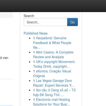
Search
Go
Published News
1
Herpafend: Genuine
Feedback & What People
Ne...
1
88m Casino: A Complete
Review and Analysis
ed van
1
UK's copyright Movement:
Today Drink, copyright...
1
xKontra: Criação Visual
Original
1
Las Vegas Garage Door
Repair: Expert Services Y...
1
Soi cầu 3 Càng xổ số – Tổ
hợp Đề Song Thủ ...
1
Electronic mail Hosting
Solutions for Your Busi...