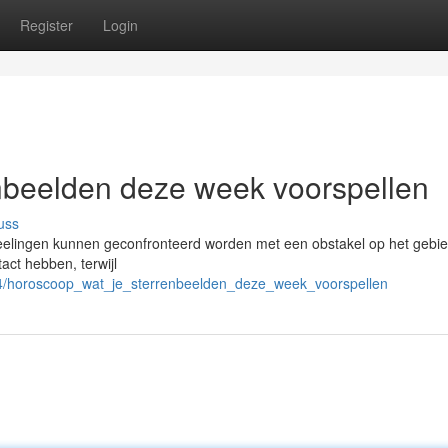
Register
Login
nbeelden deze week voorspellen
uss
weelingen kunnen geconfronteerd worden met een obstakel op het gebi
act hebben, terwijl
264/horoscoop_wat_je_sterrenbeelden_deze_week_voorspellen