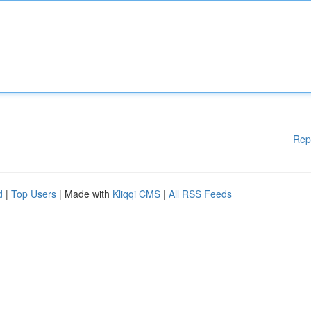
Rep
d
|
Top Users
| Made with
Kliqqi CMS
|
All RSS Feeds