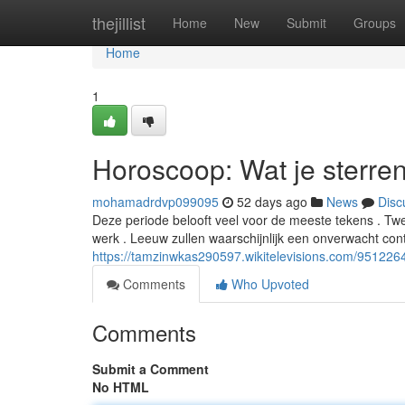
Home
thejillist
Home
New
Submit
Groups
Home
1
Horoscoop: Wat je sterre
mohamadrdvp099095
52 days ago
News
Disc
Deze periode belooft veel voor de meeste tekens . T
werk . Leeuw zullen waarschijnlijk een onverwacht cont
https://tamzinwkas290597.wikitelevisions.com/9512
Comments
Who Upvoted
Comments
Submit a Comment
No HTML