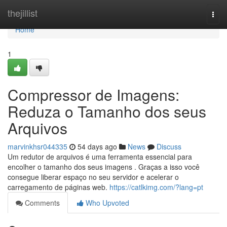
Home
thejillist
Togg
navi
Home
1
Compressor de Imagens:
Reduza o Tamanho dos seus
Arquivos
marvinkhsr044335
54 days ago
News
Discuss
Um redutor de arquivos é uma ferramenta essencial para
encolher o tamanho dos seus imagens . Graças a isso você
consegue liberar espaço no seu servidor e acelerar o
carregamento de páginas web.
https://catlkimg.com/?lang=pt
Comments
Who Upvoted