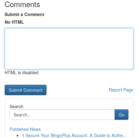
Comments
Submit a Comment
No HTML
HTML is disabled
Report Page
Search
Go
Published News
1
Secure Your BingoPlus Account: A Guide to Authe...