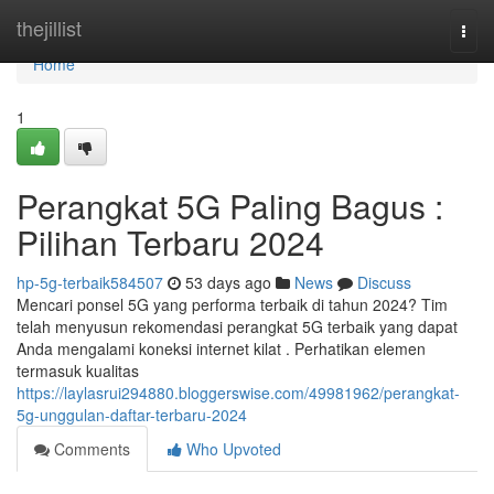
Home
thejillist
Togg
navi
Home
1
Perangkat 5G Paling Bagus :
Pilihan Terbaru 2024
hp-5g-terbaik584507
53 days ago
News
Discuss
Mencari ponsel 5G yang performa terbaik di tahun 2024? Tim
telah menyusun rekomendasi perangkat 5G terbaik yang dapat
Anda mengalami koneksi internet kilat . Perhatikan elemen
termasuk kualitas
https://laylasrui294880.bloggerswise.com/49981962/perangkat-
5g-unggulan-daftar-terbaru-2024
Comments
Who Upvoted