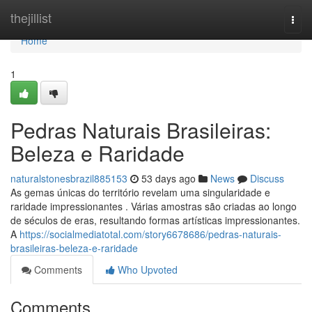
Home
thejillist
Togg
navi
Home
1
Pedras Naturais Brasileiras:
Beleza e Raridade
naturalstonesbrazil885153
53 days ago
News
Discuss
As gemas únicas do território revelam uma singularidade e
raridade impressionantes . Várias amostras são criadas ao longo
de séculos de eras, resultando formas artísticas impressionantes.
A
https://socialmediatotal.com/story6678686/pedras-naturais-
brasileiras-beleza-e-raridade
Comments
Who Upvoted
Comments