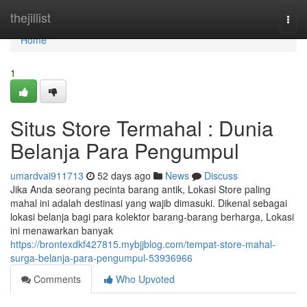
Home
thejillist
Togg
navi
Home
1
Situs Store Termahal : Dunia
Belanja Para Pengumpul
umardvai911713
52 days ago
News
Discuss
Jika Anda seorang pecinta barang antik, Lokasi Store paling
mahal ini adalah destinasi yang wajib dimasuki. Dikenal sebagai
lokasi belanja bagi para kolektor barang-barang berharga, Lokasi
ini menawarkan banyak
https://brontexdkf427815.mybjjblog.com/tempat-store-mahal-
surga-belanja-para-pengumpul-53936966
Comments
Who Upvoted