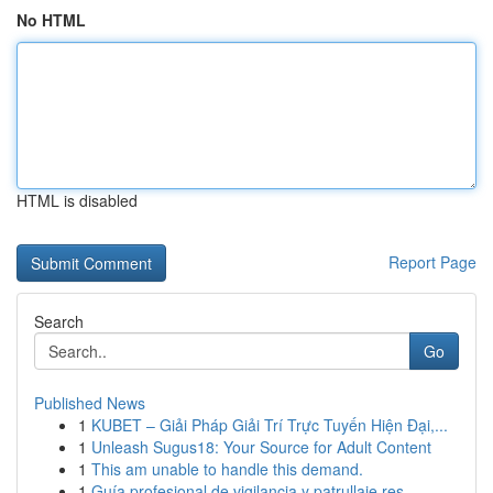
No HTML
HTML is disabled
Report Page
Search
Go
Published News
1
KUBET – Giải Pháp Giải Trí Trực Tuyến Hiện Đại,...
1
Unleash Sugus18: Your Source for Adult Content
1
This am unable to handle this demand.
1
Guía profesional de vigilancia y patrullaje res...