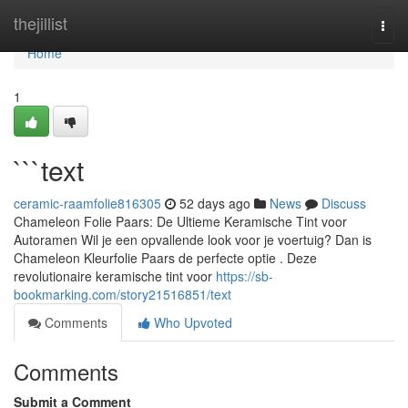
Home
thejillist
Togg
navi
Home
1
```text
ceramic-raamfolie816305
52 days ago
News
Discuss
Chameleon Folie Paars: De Ultieme Keramische Tint voor
Autoramen Wil je een opvallende look voor je voertuig? Dan is
Chameleon Kleurfolie Paars de perfecte optie . Deze
revolutionaire keramische tint voor
https://sb-
bookmarking.com/story21516851/text
Comments
Who Upvoted
Comments
Submit a Comment