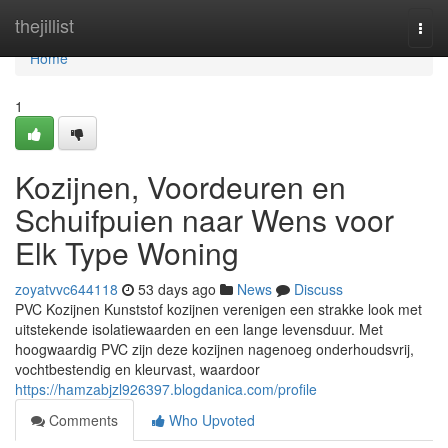
Home
thejillist
Togg
navi
Home
1
Kozijnen, Voordeuren en
Schuifpuien naar Wens voor
Elk Type Woning
zoyatvvc644118
53 days ago
News
Discuss
PVC Kozijnen Kunststof kozijnen verenigen een strakke look met
uitstekende isolatiewaarden en een lange levensduur. Met
hoogwaardig PVC zijn deze kozijnen nagenoeg onderhoudsvrij,
vochtbestendig en kleurvast, waardoor
https://hamzabjzl926397.blogdanica.com/profile
Comments
Who Upvoted