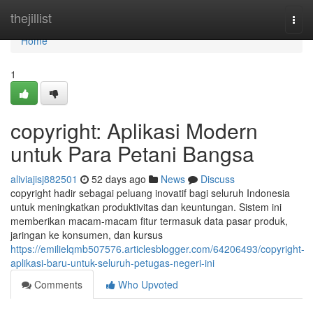
Home
thejillist
Togg
navi
Home
1
copyright: Aplikasi Modern
untuk Para Petani Bangsa
aliviajisj882501
52 days ago
News
Discuss
copyright hadir sebagai peluang inovatif bagi seluruh Indonesia
untuk meningkatkan produktivitas dan keuntungan. Sistem ini
memberikan macam-macam fitur termasuk data pasar produk,
jaringan ke konsumen, dan kursus
https://emilielqmb507576.articlesblogger.com/64206493/copyright-
aplikasi-baru-untuk-seluruh-petugas-negeri-ini
Comments
Who Upvoted