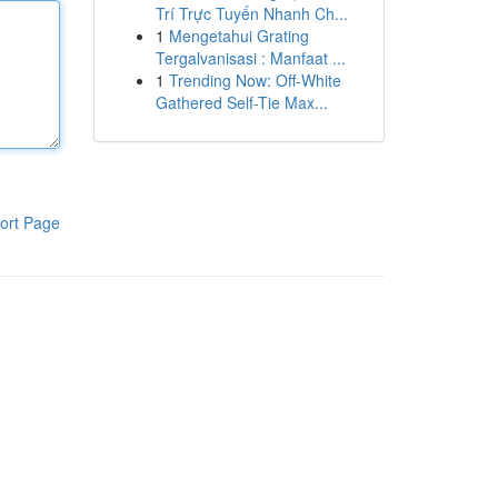
Trí Trực Tuyến Nhanh Ch...
1
Mengetahui Grating
Tergalvanisasi : Manfaat ...
1
Trending Now: Off-White
Gathered Self-Tie Max...
ort Page