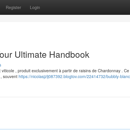
Register
Login
Your Ultimate Handbook
s
 viticole , produit exclusivement à partir de raisins de Chardonnay . C
 , souvent
https://nicolasjzlj087392.blogtov.com/22414732/bubbly-blanc