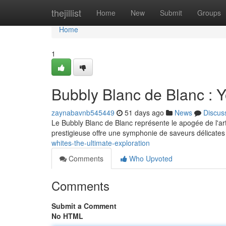
Home
thejillist
Home
New
Submit
Groups
Home
1
Bubbly Blanc de Blanc : 
zaynabavnb545449
51 days ago
News
Discus
Le Bubbly Blanc de Blanc représente le apogée de l'art
prestigieuse offre une symphonie de saveurs délicates
whites-the-ultimate-exploration
Comments
Who Upvoted
Comments
Submit a Comment
No HTML