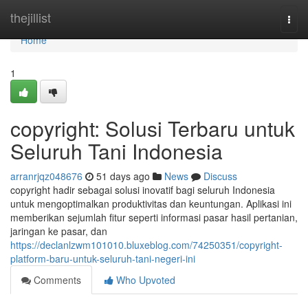
Home
thejillist
Togg
navi
Home
1
copyright: Solusi Terbaru untuk
Seluruh Tani Indonesia
arranrjqz048676
51 days ago
News
Discuss
copyright hadir sebagai solusi inovatif bagi seluruh Indonesia
untuk mengoptimalkan produktivitas dan keuntungan. Aplikasi ini
memberikan sejumlah fitur seperti informasi pasar hasil pertanian,
jaringan ke pasar, dan
https://declanlzwm101010.bluxeblog.com/74250351/copyright-
platform-baru-untuk-seluruh-tani-negeri-ini
Comments
Who Upvoted