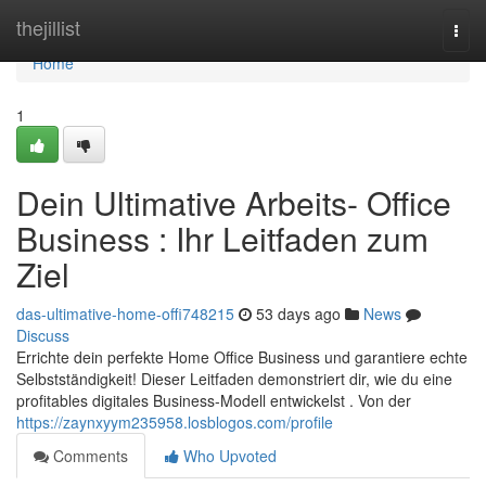
Home
thejillist
Togg
navi
Home
1
Dein Ultimative Arbeits- Office
Business : Ihr Leitfaden zum
Ziel
das-ultimative-home-offi748215
53 days ago
News
Discuss
Errichte dein perfekte Home Office Business und garantiere echte
Selbstständigkeit! Dieser Leitfaden demonstriert dir, wie du eine
profitables digitales Business-Modell entwickelst . Von der
https://zaynxyym235958.losblogos.com/profile
Comments
Who Upvoted