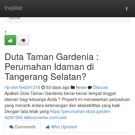
Home
thejillist
Togg
navi
Home
1
Duta Taman Gardenia :
Perumahan Idaman di
Tangerang Selatan?
rtp-slot-live291218
53 days ago
News
Discuss
Apakah Duta Taman Gardenia benar-benar tempat tinggal
idaman bagi keluarga Anda ? Properti ini menawarkan perpaduan
yang menarik antara ketenangan dan aksesibilitas yang baik .
Dengan tata letak yang
https://perumahan-duta-garden-
ta297269.wikiconverse.com/user
Comments
Who Upvoted