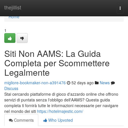
Home
thejillist
Togg
navi
Home
1
Siti Non AAMS: La Guida
Completa per Scommettere
Legalmente
migliore-bookmaker-non-a391476
52 days ago
News
Discuss
Stai cercando piattaforme di gioco d'azzardo online che offrono
servizi di puntata senza l'obbligo dell'AAMS? Questa guida
completa ti fornirà tutte le informazioni necessarie per navigare
nel mondo dei siti
https://hotelmajestic.com/
Comments
Who Upvoted