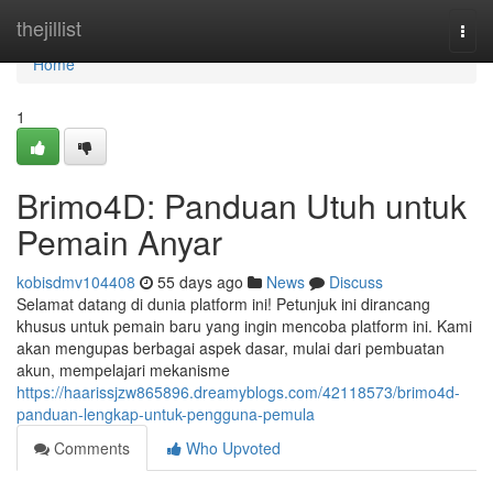
Home
thejillist
Togg
navi
Home
1
Brimo4D: Panduan Utuh untuk
Pemain Anyar
kobisdmv104408
55 days ago
News
Discuss
Selamat datang di dunia platform ini! Petunjuk ini dirancang
khusus untuk pemain baru yang ingin mencoba platform ini. Kami
akan mengupas berbagai aspek dasar, mulai dari pembuatan
akun, mempelajari mekanisme
https://haarissjzw865896.dreamyblogs.com/42118573/brimo4d-
panduan-lengkap-untuk-pengguna-pemula
Comments
Who Upvoted