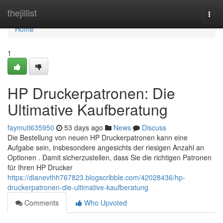
Home
thejillist
Togg
navi
Home
1
HP Druckerpatronen: Die
Ultimative Kaufberatung
faymuti635950
53 days ago
News
Discuss
Die Bestellung von neuen HP Druckerpatronen kann eine
Aufgabe sein, insbesondere angesichts der riesigen Anzahl an
Optionen . Damit sicherzustellen, dass Sie die richtigen Patronen
für Ihren HP Drucker
https://dianevthh767823.blogscribble.com/42028436/hp-
druckerpatronen-die-ultimative-kaufberatung
Comments
Who Upvoted