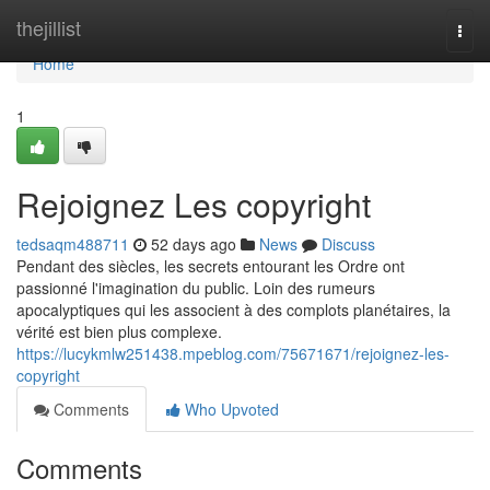
Home
thejillist
Togg
navi
Home
1
Rejoignez Les copyright
tedsaqm488711
52 days ago
News
Discuss
Pendant des siècles, les secrets entourant les Ordre ont
passionné l'imagination du public. Loin des rumeurs
apocalyptiques qui les associent à des complots planétaires, la
vérité est bien plus complexe.
https://lucykmlw251438.mpeblog.com/75671671/rejoignez-les-
copyright
Comments
Who Upvoted
Comments