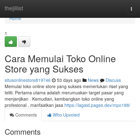
Home
thejillist
Togg
navi
Home
1
Cara Memulai Toko Online
Store yang Sukses
situsonlinestore819746
53 days ago
News
Discuss
Memulai toko online store yang sukses memerlukan riset yang
teliti. Pertama utama adalah merumuskan target pasar yang
menjanjikan . Kemudian, kembangkan toko online yang
profesional , manfaatkan jasa
https://lagaid.pages.dev/mpo188/
Comments
Who Upvoted
Comments