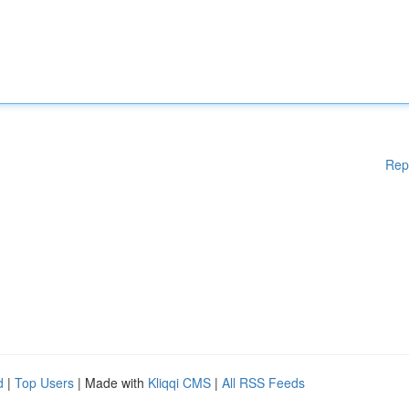
Rep
d
|
Top Users
| Made with
Kliqqi CMS
|
All RSS Feeds