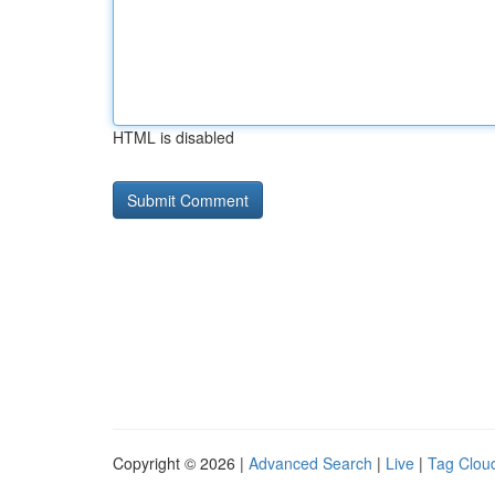
HTML is disabled
Copyright © 2026 |
Advanced Search
|
Live
|
Tag Clou