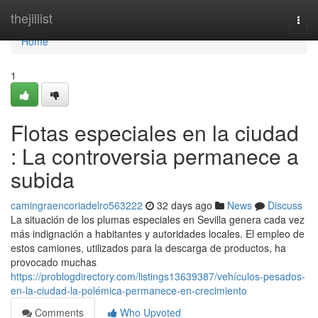
Home
thejillist
Togg
navi
Home
1
Flotas especiales en la ciudad
: La controversia permanece a
subida
camingraencoriadelro563222
32 days ago
News
Discuss
La situación de los plumas especiales en Sevilla genera cada vez
más indignación a habitantes y autoridades locales. El empleo de
estos camiones, utilizados para la descarga de productos, ha
provocado muchas
https://problogdirectory.com/listings13639387/vehículos-pesados-
en-la-ciudad-la-polémica-permanece-en-crecimiento
Comments
Who Upvoted