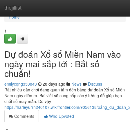
Home
thejillist
Home
1
Dự đoán Xổ số Miền Nam vào
ngày mai sắp tới : Bắt số
chuẩn!
emilycqng353843
28 days ago
News
Discuss
Rất nhiều dân chơi đang quan tâm đến bảng dự đoán Xổ số Miền
Nam ngày diễn ra. Bài viết sẽ cung cấp các ý tưởng để giúp bạn
chốt số may mắn. Dù vậy
https://harleyurrh240107.wikifrontier.com/9056138/bảng_dự_đo
Comments
Who Upvoted