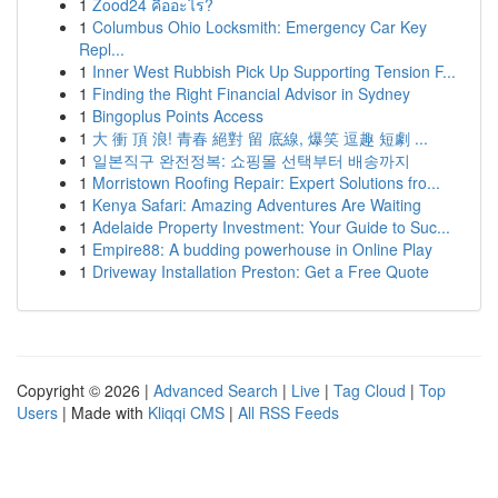
1
Zood24 คืออะไร?
1
Columbus Ohio Locksmith: Emergency Car Key
Repl...
1
Inner West Rubbish Pick Up Supporting Tension F...
1
Finding the Right Financial Advisor in Sydney
1
Bingoplus Points Access
1
大 衝 頂 浪! 青春 絕對 留 底線, 爆笑 逗趣 短劇 ...
1
일본직구 완전정복: 쇼핑몰 선택부터 배송까지
1
Morristown Roofing Repair: Expert Solutions fro...
1
Kenya Safari: Amazing Adventures Are Waiting
1
Adelaide Property Investment: Your Guide to Suc...
1
Empire88: A budding powerhouse in Online Play
1
Driveway Installation Preston: Get a Free Quote
Copyright © 2026 |
Advanced Search
|
Live
|
Tag Cloud
|
Top
Users
| Made with
Kliqqi CMS
|
All RSS Feeds