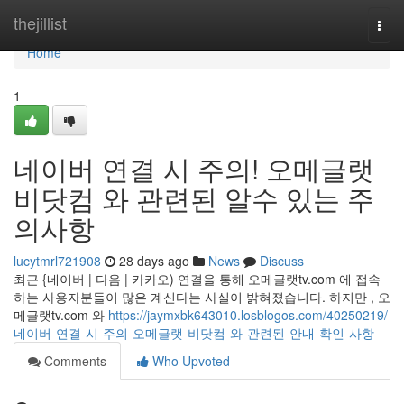
Home
thejillist
Togg
navi
Home
1
네이버 연결 시 주의! 오메글랫
비닷컴 와 관련된 알수 있는 주
의사항
lucytmrl721908
28 days ago
News
Discuss
최근 {네이버 | 다음 | 카카오) 연결을 통해 오메글랫tv.com 에 접속
하는 사용자분들이 많은 계신다는 사실이 밝혀졌습니다. 하지만 , 오
메글랫tv.com 와
https://jaymxbk643010.losblogos.com/40250219/
네이버-연결-시-주의-오메글랫-비닷컴-와-관련된-안내-확인-사항
Comments
Who Upvoted