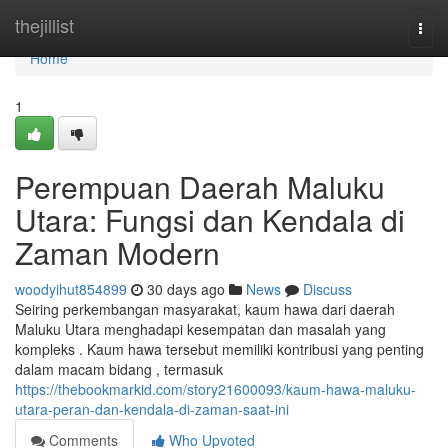
Home
thejillist
Togg
navi
Home
1
Perempuan Daerah Maluku
Utara: Fungsi dan Kendala di
Zaman Modern
woodyihut854899
30 days ago
News
Discuss
Seiring perkembangan masyarakat, kaum hawa dari daerah
Maluku Utara menghadapi kesempatan dan masalah yang
kompleks . Kaum hawa tersebut memiliki kontribusi yang penting
dalam macam bidang , termasuk
https://thebookmarkid.com/story21600093/kaum-hawa-maluku-
utara-peran-dan-kendala-di-zaman-saat-ini
Comments
Who Upvoted