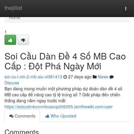
Home
thejillist
Togg
navi
Home
1
Soi Cầu Dàn Đề 4 Số MB Cao
Cấp : Đột Phá Ngày Mới
soi-cu-l-xin-2-mb-siu-vi381413
27 days ago
News
Discuss
Bạn đang mong muốn một phương pháp dự đoán dàn đề 4 số
MB cao cấp để nâng cao tỷ lệ trúng số ? Giải pháp đến chiến
thắng đang nằm ngay trước mắt
https://soicudn4conmbcaocp206355.iamthewiki.com/user
Comments
Who Upvoted
Comments